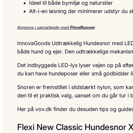
Ideel til både bymiljø og naturstier
Alt-i-en løsning der minimerer udstyr du 
Annonce i samarbejde med
PriceRunner
InnovaGoods Udtrækkelig Hundesnor med LED-ly
både hund og ejer. Den udtrækkelige mekanisme 
Det indbyggede LED-lys lyser vejen op på afte
du kan have hundeposer eller små godbidder lig
Snoren er fremstillet i slidstærkt nylon, som 
den til et praktisk valg, uanset om du går tur i 
Her på vov.dk finder du desuden tips og guides
Flexi New Classic Hundesnor 