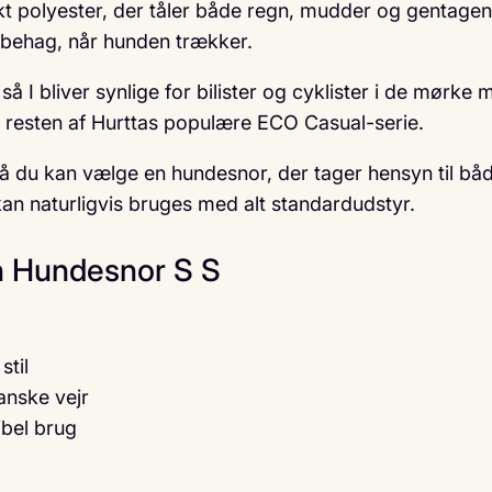
kt polyester, der tåler både regn, mudder og gentagen 
 ubehag, når hunden trækker.
, så I bliver synlige for bilister og cyklister i de mør
r resten af Hurttas populære ECO Casual-serie.
 du kan vælge en hundesnor, der tager hensyn til både
n naturligvis bruges med alt standardudstyr.
h Hundesnor S S
stil
anske vejr
ibel brug