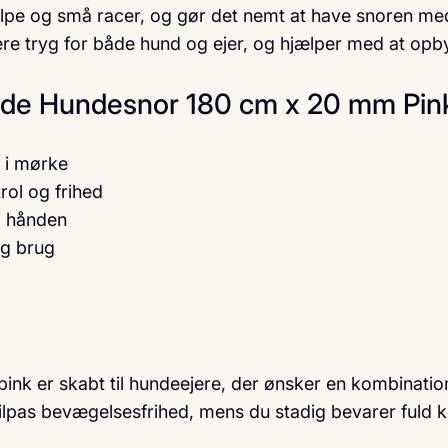
pe og små racer, og gør det nemt at have snoren med i
e tryg for både hund og ejer, og hjælper med at opb
nde Hundesnor 180 cm x 20 mm Pin
 i mørke
ol og frihed
i hånden
ig brug
nk er skabt til hundeejere, der ønsker en kombination
ilpas bevægelsesfrihed, mens du stadig bevarer fuld k