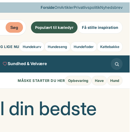
Forside
Om
Artikler
Privatlivspolitik
Nyhedsbrev
Søg
Populært til kæledyr
Få stille inspiration
G LIGE NU
Hundekurv
Hundeseng
Hundefoder
Kattebakke
Sundhed & Velvære
MÅSKE STARTER DU HER
Opbevaring
Have
Hund
l din bedste