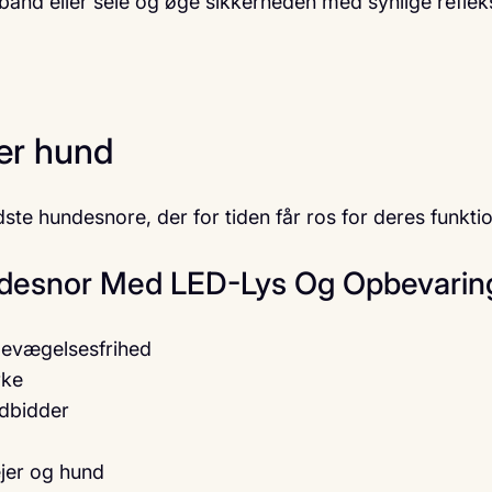
lsbånd eller sele og øge sikkerheden med synlige refle
er hund
ste hundesnore, der for tiden får ros for deres funkti
desnor Med LED-Lys Og Opbevarin
bevægelsesfrihed
rke
odbidder
jer og hund