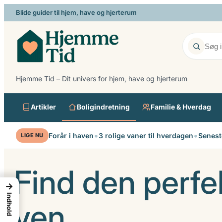
Spring
Blide guider til hjem, have og hjerterum
til
indhold
Hjemme Tid – Dit univers for hjem, have og hjerterum
Artikler
Boligindretning
Familie & Hverdag
•
•
Forår i haven
3 rolige vaner til hverdagen
Senest
LIGE NU
Find den perfe
→
Indhold
ven