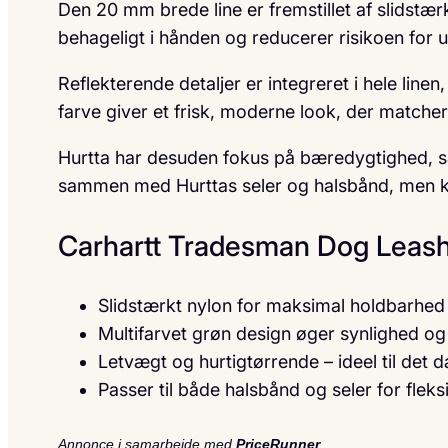
Den 20 mm brede line er fremstillet af slidstær
behageligt i hånden og reducerer risikoen for
Reflekterende detaljer er integreret i hele linen
farve giver et frisk, moderne look, der matche
Hurtta har desuden fokus på bæredygtighed, så
sammen med Hurttas seler og halsbånd, men ka
Carhartt Tradesman Dog Leas
Slidstærkt nylon for maksimal holdbarhed
Multifarvet grøn design øger synlighed og 
Letvægt og hurtigtørrende – ideel til det d
Passer til både halsbånd og seler for fleks
Annonce i samarbejde med
PriceRunner