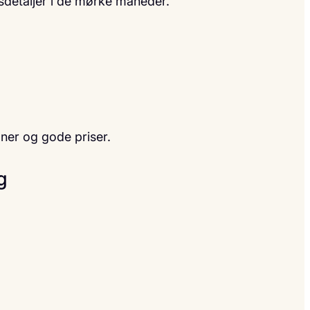
ksdetaljer i de mørke måneder.
oner og gode priser.
g