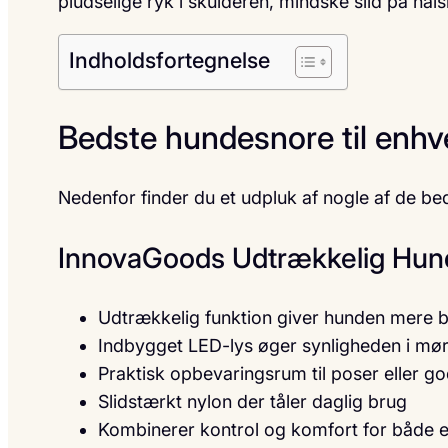
pludselige ryk i skulderen, mindske slid på ha
Indholdsfortegnelse
Bedste hundesnore til enhv
Nedenfor finder du et udpluk af nogle af de bed
InnovaGoods Udtrækkelig Hun
Udtrækkelig funktion giver hunden mere 
Indbygget LED-lys øger synligheden i mø
Praktisk opbevaringsrum til poser eller g
Slidstærkt nylon der tåler daglig brug
Kombinerer kontrol og komfort for både e