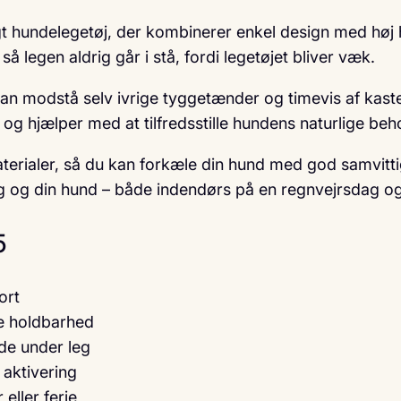
t hundelegetøj, der kombinerer enkel design med høj 
 så legen aldrig går i stå, fordi legetøjet bliver væk.
an modstå selv ivrige tyggetænder og timevis af kaste-
g hjælper med at tilfredsstille hundens naturlige beho
erialer, så du kan forkæle din hund med god samvitti
ig og din hund – både indendørs på en regnvejrsdag o
5
ort
re holdbarhed
nde under leg
 aktivering
eller ferie