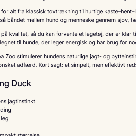
alt fra klassisk tovtrækning til hurtige kaste–hent–le
gså båndet mellem hund og menneske gennem sjov, fæll
valitet, så du kan forvente et legetøj, der er klar t
net til hunde, der leger energisk og har brug for noget
oo stimulerer hundens naturlige jagt- og bytteinstin
ønsket adfærd. Kort sagt: et simpelt, men effektivt re
ing Duck
s jagtinstinkt
nding
 leg
mpakt størrelse