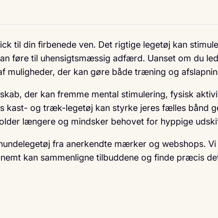
 til din firbenede ven. Det rigtige legetøj kan stimu
an føre til uhensigtsmæssig adfærd. Uanset om du leder
v af muligheder, der kan gøre både træning og afslapni
kab, der kan fremme mental stimulering, fysisk aktivit
 kast- og træk-legetøj kan styrke jeres fælles bånd
holder længere og mindsker behovet for hyppige udskif
 hundelegetøj fra anerkendte mærker og webshops. Vi 
 nemt kan sammenligne tilbuddene og finde præcis det 