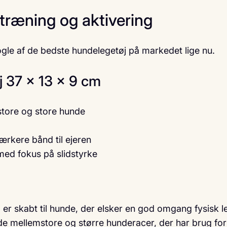
 træning og aktivering
ogle af de bedste hundelegetøj på markedet lige nu.
 37 x 13 x 9 cm
mstore og store hunde
ærkere bånd til ejeren
ed fokus på slidstyrke
 skabt til hunde, der elsker en god omgang fysisk le
åde mellemstore og større hunderacer, der har brug for