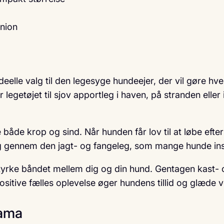
g
nion
eelle valg til den legesyge hundeejer, der vil gøre h
egetøjet til sjov apportleg i haven, på stranden eller 
e både krop og sind. Når hunden får lov til at løbe eft
ng gennem den jagt- og fangeleg, som mange hunde inst
t styrke båndet mellem dig og din hund. Gentagen kast
sitive fælles oplevelse øger hundens tillid og glæde 
Lama