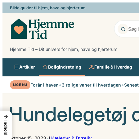
Spring
Blide guider til hjem, have og hjerterum
til
indhold
Hjemme Tid – Dit univers for hjem, have og hjerterum
Artikler
Boligindretning
Familie & Hverdag
•
•
Forår i haven
3 rolige vaner til hverdagen
Senest
LIGE NU
Hundelegetøj d
→
Indhold
oktober 15, 2023
•
I
Kæledyr & Dyreliv