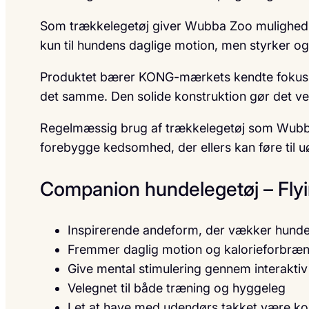
Som trækkelegetøj giver Wubba Zoo mulighed for 
kun til hundens daglige motion, men styrker o
Produktet bærer KONG-mærkets kendte fokus på k
det samme. Den solide konstruktion gør det veleg
Regelmæssig brug af trækkelegetøj som Wubba Z
forebygge kedsomhed, der ellers kan føre til u
Companion hundelegetøj – Fly
Inspirerende andeform, der vækker hunden
Fremmer daglig motion og kalorieforbræ
Give mental stimulering gennem interaktiv
Velegnet til både træning og hyggeleg
Let at have med udendørs takket være ko