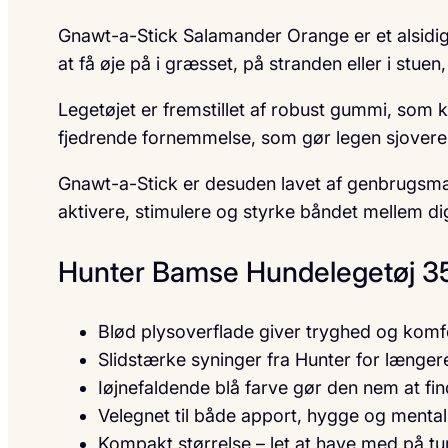
Gnawt-a-Stick Salamander Orange er et alsidig
at få øje på i græsset, på stranden eller i stuen,
Legetøjet er fremstillet af robust gummi, som k
fjedrende fornemmelse, som gør legen sjovere o
Gnawt-a-Stick er desuden lavet af genbrugsmat
aktivere, stimulere og styrke båndet mellem d
Hunter Bamse Hundelegetøj 3
Blød plysoverflade giver tryghed og komf
Slidstærke syninger fra Hunter for længe
Iøjnefaldende blå farve gør den nem at fi
Velegnet til både apport, hygge og mental
Kompakt størrelse – let at have med på tur 