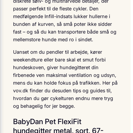
diskrete sølv- og multifarvede detaljer, der
passer perfekt til de fleste cykler. Den
medfølgende Infill-indsats lukker hullerne i
bunden af kurven, så små poter ikke sidder
fast – og så du kan transportere både små og
mellemstore hunde med ro i sindet.
Uanset om du pendler til arbejde, kører
weekendture eller bare skal et smut forbi
hundeskoven, giver hundegitteret din
firbenede ven maksimal ventilation og udsyn,
mens du kan holde fokus på trafikken. Her på
vov.dk finder du desuden tips og guides til,
hvordan du gør cykelturen endnu mere tryg
og behagelig for jer begge.
BabyDan Pet FlexiFit
hundegitter metal, sort, 67-