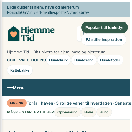
×
Spring
Blide guider til hjem, have og hjerterum
Forside
Om
Artikler
Privatlivspolitik
Nyhedsbrev
til
indhold
Populært til kæledyr
Søg
Få stille inspiration
Hjemme Tid – Dit univers for hjem, have og hjerterum
GODE VALG LIGE NU
Hundekurv
Hundeseng
Hundefoder
Kattebakke
Menu
•
•
Forår i haven
3 rolige vaner til hverdagen
Seneste
LIGE NU
MÅSKE STARTER DU HER
Opbevaring
Have
Hund