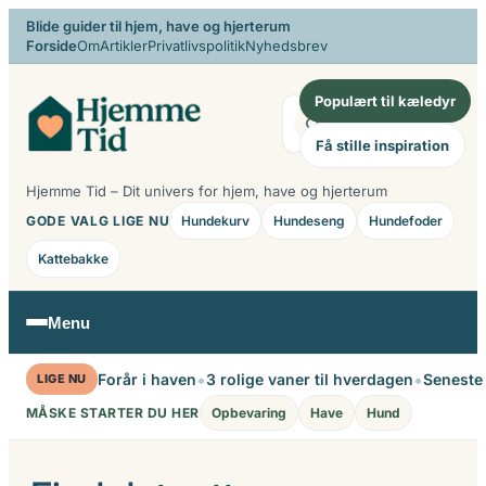
Spring
Blide guider til hjem, have og hjerterum
Forside
Om
Artikler
Privatlivspolitik
Nyhedsbrev
til
indhold
Populært til kæledyr
Søg
Få stille inspiration
Hjemme Tid – Dit univers for hjem, have og hjerterum
GODE VALG LIGE NU
Hundekurv
Hundeseng
Hundefoder
Kattebakke
Menu
•
•
Forår i haven
3 rolige vaner til hverdagen
Seneste
LIGE NU
MÅSKE STARTER DU HER
Opbevaring
Have
Hund