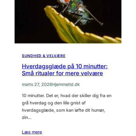
SUNDHED & VELVÆRE
Hverdagsglæde på 10 minutter:
Små ritualer for mere velvære
marts 27, 2026
Hjemmetid.dk
10 minutter. Det er, hvad der skiller dig fra en
grå hverdag og den lille gnist af
hverdagsglæde, som kan løfte dit humør,
din…
Læs mere