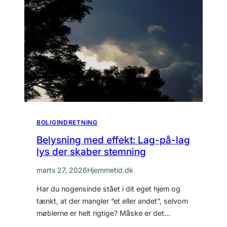
BOLIGINDRETNING
Belysning med effekt: Lag-på-lag
lys der skaber stemning
marts 27, 2026
Hjemmetid.dk
Har du nogensinde stået i dit eget hjem og
tænkt, at der mangler “et eller andet”, selvom
møblerne er helt rigtige? Måske er det…