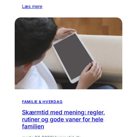
Læs mere
FAMILIE & HVERDAG
Skærmtid med mening: regler,
rutiner og gode vaner for hele
familien