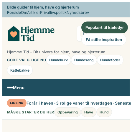
Spring
Blide guider til hjem, have og hjerterum
Forside
Om
Artikler
Privatlivspolitik
Nyhedsbrev
til
indhold
Populært til kæledyr
Søg
Få stille inspiration
Hjemme Tid – Dit univers for hjem, have og hjerterum
GODE VALG LIGE NU
Hundekurv
Hundeseng
Hundefoder
Kattebakke
Menu
•
•
Forår i haven
3 rolige vaner til hverdagen
Seneste
LIGE NU
MÅSKE STARTER DU HER
Opbevaring
Have
Hund