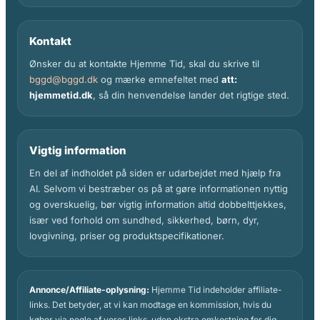
Kontakt
Ønsker du at kontakte Hjemme Tid, skal du skrive til
bggd@bggd.dk
og mærke emnefeltet med
att:
hjemmetid.dk
, så din henvendelse lander det rigtige sted.
Vigtig information
En del af indholdet på siden er udarbejdet med hjælp fra
AI. Selvom vi bestræber os på at gøre informationen nyttig
og overskuelig, bør vigtig information altid dobbelttjekkes,
især ved forhold om sundhed, sikkerhed, børn, dyr,
lovgivning, priser og produktspecifikationer.
Annonce/Affiliate-oplysning:
Hjemme Tid indeholder affiliate-
links. Det betyder, at vi kan modtage en kommission, hvis du
køber via nogle af vores links, uden ekstra omkostning for dig.